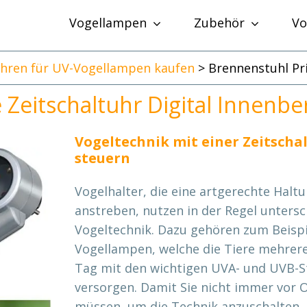
Vogellampen
Zubehör
Vo
uhren für UV-Vogellampen kaufen
>
Brennenstuhl Pri
Zeitschaltuhr Digital Innenbe
Vogeltechnik mit einer Zeitschal
steuern
Vogelhalter, die eine artgerechte Haltu
anstreben, nutzen in der Regel untersc
Vogeltechnik. Dazu gehören zum Beispi
Vogellampen, welche die Tiere mehrer
Tag mit den wichtigen UVA- und UVB-S
versorgen. Damit Sie nicht immer vor O
müssen, um die Technik anzuschalten, i