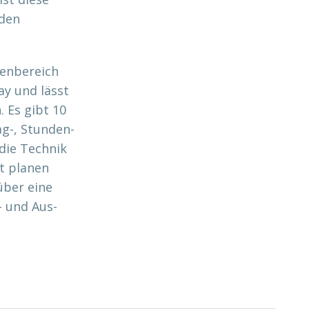
 den
nenbereich
ay und lässt
 Es gibt 10
g-, Stunden-
die Technik
it planen
über eine
- und Aus-